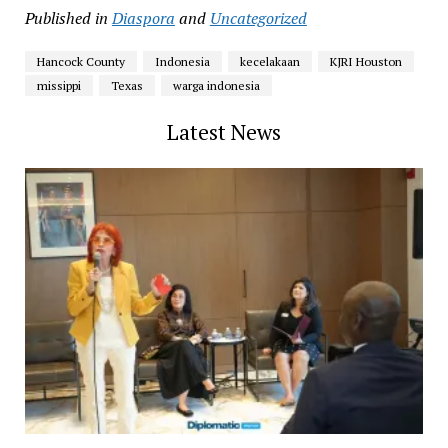
Published in
Diaspora
and
Uncategorized
Hancock County
Indonesia
kecelakaan
KJRI Houston
missippi
Texas
warga indonesia
Latest News