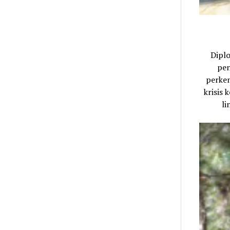
Dipl
pen
perkem
krisis
li