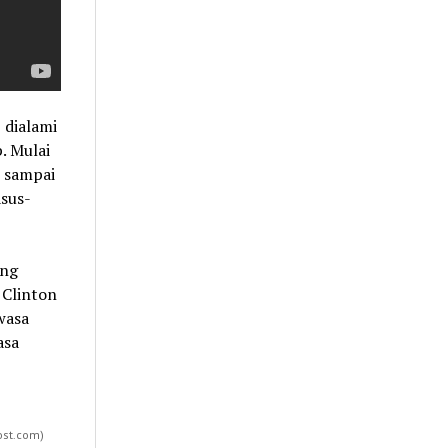
 dialami
. Mulai
, sampai
asus-
ang
 Clinton
wasa
asa
ost.com)