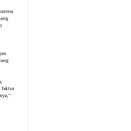
karena
bang
n
gan
yang
,
 faktor
nya,’’