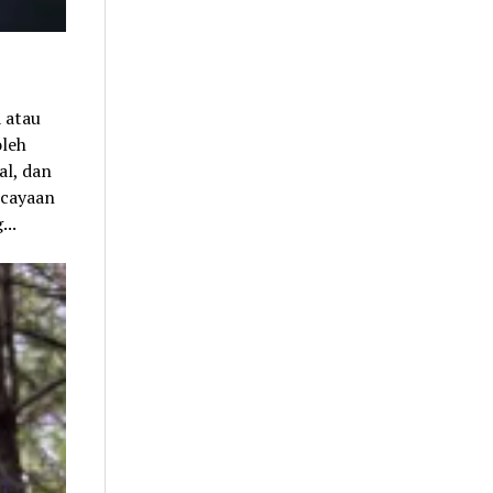
 atau
oleh
al, dan
rcayaan
...