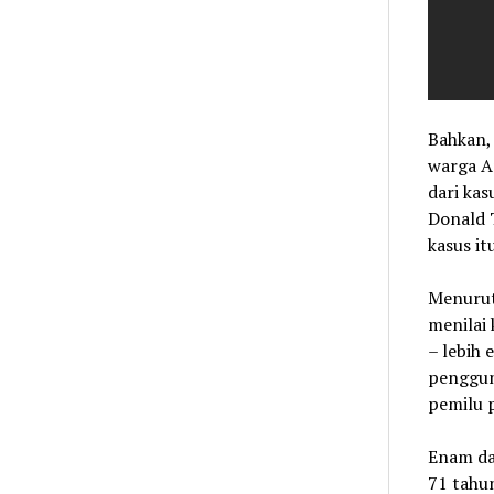
Bahkan, 
warga A
dari kas
Donald T
kasus it
Menurut
menilai
– lebih 
penggun
pemilu 
Enam da
71 tahun