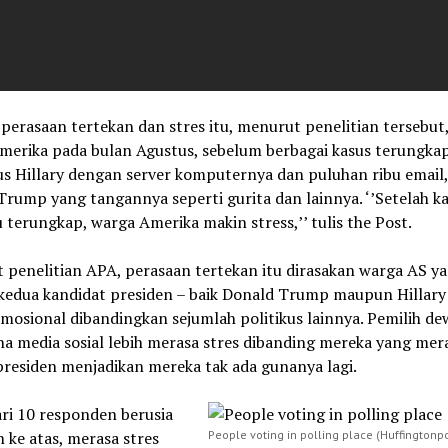
perasaan tertekan dan stres itu, menurut penelitian tersebut,
merika pada bulan Agustus, sebelum berbagai kasus terungkap
us Hillary dengan server komputernya dan puluhan ribu email
rump yang tangannya seperti gurita dan lainnya. ‘’Setelah k
u terungkap, warga Amerika makin stress,’’ tulis the Post.
 penelitian APA, perasaan tertekan itu dirasakan warga AS y
 kedua kandidat presiden – baik Donald Trump maupun Hillary
emosional dibandingkan sejumlah politikus lainnya. Pemilih de
a media sosial lebih merasa stres dibanding mereka yang mer
presiden menjadikan mereka tak ada gunanya lagi.
ri 10 responden berusia
 ke atas, merasa stres
People voting in polling place (Huffingtonp