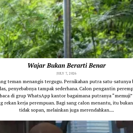
Wajar Bukan Berarti Benar
JULY 7, 2026
ang teman menangis tergugu. Pernikahan putra satu-satunya b
ilas, penyebabnya tampak sederhana. Calon pengantin perem
aca di grup WhatsApp kantor bagaimana putranya “memuji” 
g rekan kerja perempuan. Bagi sang calon menantu, itu buka
tidak sopan, melainkan juga merendahkan....