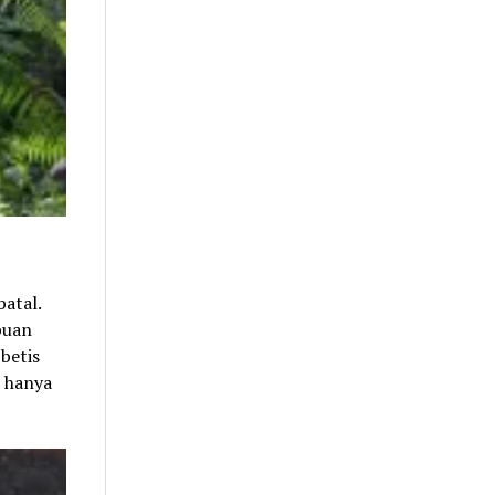
atal.
puan
betis
n hanya