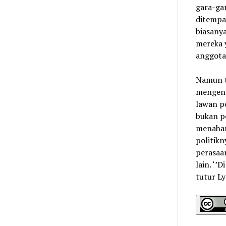
gara-gar
ditempat
biasany
mereka y
anggota
Namun t
mengend
lawan po
bukan po
menahan
politikn
perasaan
lain. ‘’
tutur L