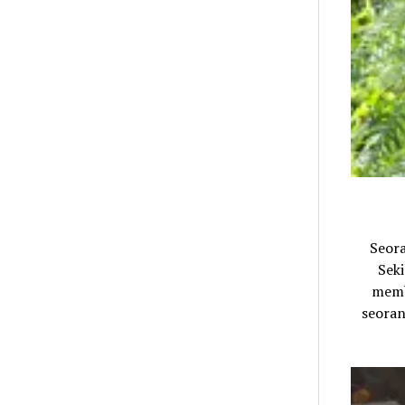
Seor
Sek
memb
seoran