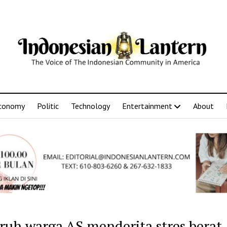
conomy
Politic
Technology
Entertainment
About
ruh warga AS menderita stres berat