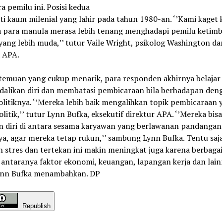
a pemilu ini. Posisi kedua
i kaum milenial yang lahir pada tahun 1980-an. ‘’Kami kaget 
a para manula merasa lebih tenang menghadapi pemilu ketim
ang lebih muda,’’ tutur Vaile Wright, psikolog Washington da
 APA.
emuan yang cukup menarik, para responden akhirnya belajar
alikan diri dan membatasi pembicaraan bila berhadapan den
litiknya. ‘’Mereka lebih baik mengalihkan topik pembicaraan 
litik,’’ tutur Lynn Bufka, eksekutif direktur APA. ‘’Mereka bisa
 diri di antara sesama karyawan yang berlawanan pandangan
ya, agar mereka tetap rukun,’’ sambung Lynn Bufka. Tentu saja
 stres dan tertekan ini makin meningkat juga karena berbagai
Di antaranya faktor ekonomi, keuangan, lapangan kerja dan lain
ynn Bufka menambahkan. DP
Republish