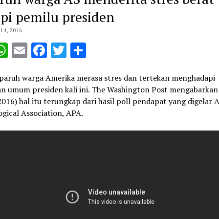
pi pemilu presiden
4, 2016
opy
WhatsApp
Email
Facebook
Twitter
Share
ink
eparuh warga Amerika merasa stres dan tertekan menghadapi
an umum presiden kali ini. The Washington Post mengabarkan
016) hal itu terungkap dari hasil poll pendapat yang digelar
gical Association, APA.