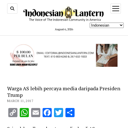
open
menu
August 6, 2026
Warga AS lebih percaya media daripada Presiden
Trump
MARCH 11, 2017
Copy
WhatsApp
Email
Facebook
Twitter
Share
Link