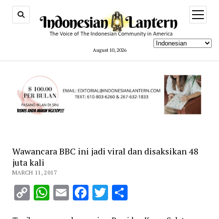
open
menu
August 10, 2026
Wawancara BBC ini jadi viral dan disaksikan 48
juta kali
MARCH 11, 2017
Copy
WhatsApp
Email
Facebook
Twitter
Share
Link