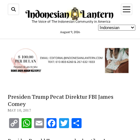
open
menu
August 9, 2026
Presiden Trump Pecat Direktur FBI James
Comey
MAY 10, 2017
Copy
WhatsApp
Email
Facebook
Twitter
Share
Link