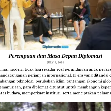
Perempuan dan Masa Depan Diplomasi
JULY 9, 2026
omasi modern tidak lagi sekadar soal perundingan antarnegara
andatanganan perjanjian internasional. Di era yang ditandai 
bangan teknologi, perubahan iklim, tantangan ekonomi glob
 kemanusiaan, para diplomat dituntut untuk membangun kepe
ntas budaya, memperkuat institusi, serta menciptakan peluang