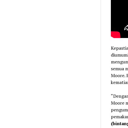
Kepasti
diumumk
mengumum
semua me
Moore. 
kematia
“Dengan 
Moore me
pengumu
pemakam
(bintan