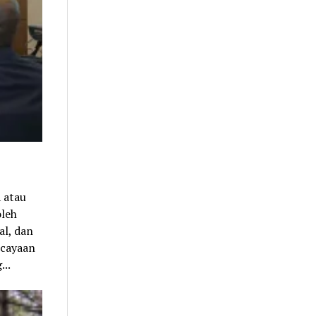
 atau
oleh
al, dan
rcayaan
...