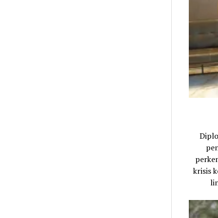
Dipl
pen
perkem
krisis
li