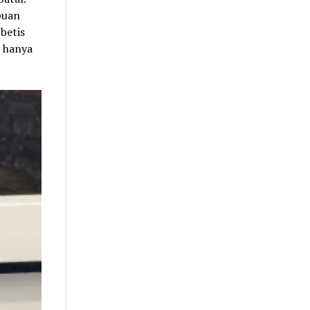
puan
betis
n hanya