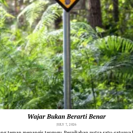
Wajar Bukan Berarti Benar
JULY 7, 2026
ang teman menangis tergugu. Pernikahan putra satu-satunya b