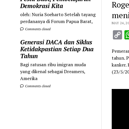
Roge
Demokrasi Kita
meni
oleh: Nuria Soeharto Setelah tayang
perdananya di Forum Papua Barat,
MAY 24, 2
Comments closed
C
L
Generasi DACA dan Siklus
Ketidakpastian Setiap Dua
Pemeran
Tahun
tahun. 
Bagi ratusan ribu imigran muda
kanker. 
yang dikenal sebagai Dreamers,
(23/5/2
Amerika
Comments closed