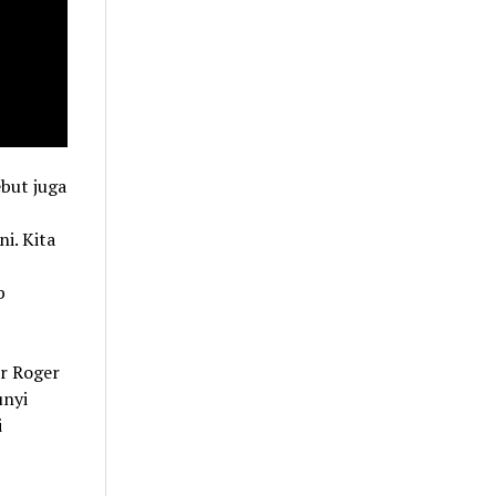
but juga
i. Kita
b
ir Roger
unyi
i