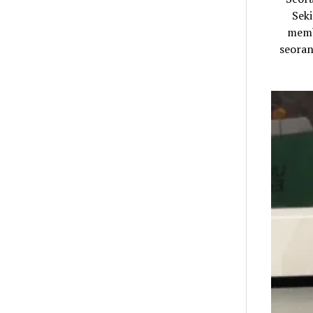
Sek
memb
seoran