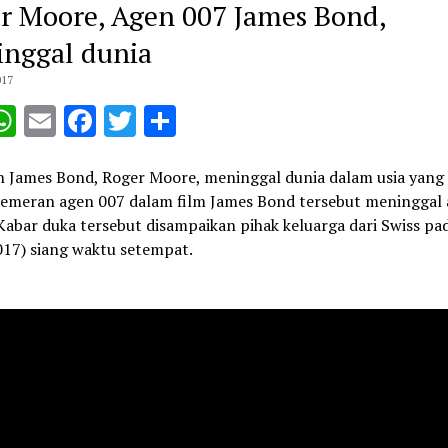
r Moore, Agen 007 James Bond,
nggal dunia
017
opy
WhatsApp
Email
Facebook
Twitter
Share
ink
 James Bond, Roger Moore, meninggal dunia dalam usia yang
Pemeran agen 007 dalam film James Bond tersebut meninggal 
Kabar duka tersebut disampaikan pihak keluarga dari Swiss pa
017) siang waktu setempat.