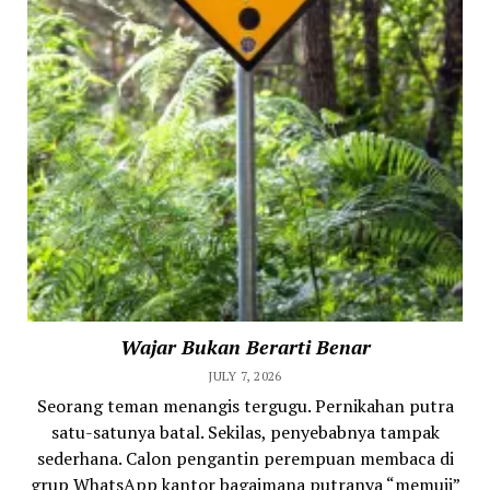
Wajar Bukan Berarti Benar
JULY 7, 2026
Seorang teman menangis tergugu. Pernikahan putra
satu-satunya batal. Sekilas, penyebabnya tampak
sederhana. Calon pengantin perempuan membaca di
grup WhatsApp kantor bagaimana putranya “memuji”