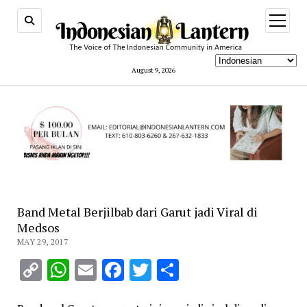
open
menu
August 9, 2026
Band Metal Berjilbab dari Garut jadi Viral di
Medsos
MAY 29, 2017
Copy
WhatsApp
Email
Facebook
Twitter
Share
Link