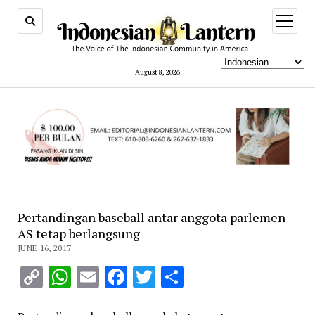
open
menu
August 8, 2026
Pertandingan baseball antar anggota parlemen
AS tetap berlangsung
JUNE 16, 2017
Copy
WhatsApp
Email
Facebook
Twitter
Share
Link