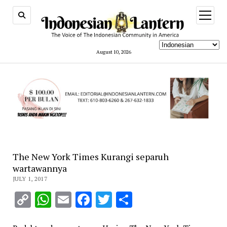
open
menu
August 10, 2026
The New York Times Kurangi separuh
wartawannya
JULY 1, 2017
Copy
WhatsApp
Email
Facebook
Twitter
Share
Link