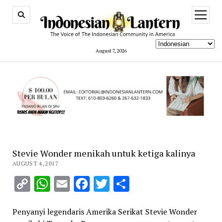
open
menu
August 7, 2026
Stevie Wonder menikah untuk ketiga kalinya
AUGUST 4, 2017
Copy
WhatsApp
Email
Facebook
Twitter
Share
Link
Penyanyi legendaris Amerika Serikat Stevie Wonder