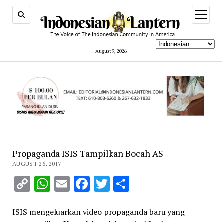
open
menu
August 9, 2026
Propaganda ISIS Tampilkan Bocah AS
AUGUST 26, 2017
Copy
WhatsApp
Email
Facebook
Twitter
Share
Link
ISIS mengeluarkan video propaganda baru yang