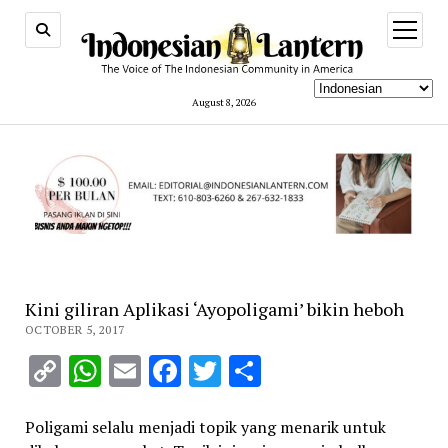
open
menu
August 8, 2026
Kini giliran Aplikasi ‘Ayopoligami’ bikin heboh
OCTOBER 5, 2017
Copy
WhatsApp
Email
Facebook
Twitter
Share
Link
Poligami selalu menjadi topik yang menarik untuk