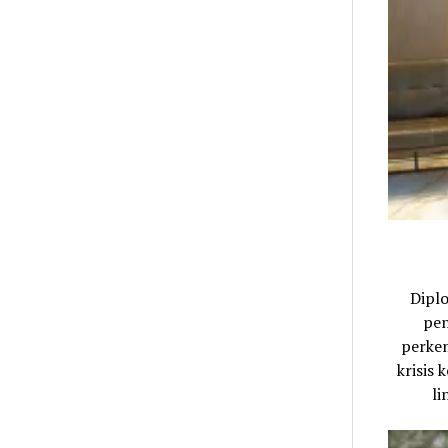
Dipl
pen
perkem
krisis
li