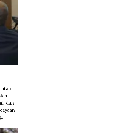
 atau
oleh
al, dan
rcayaan
...