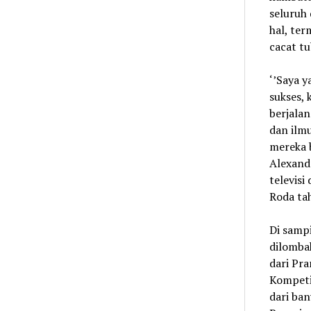
seluruh 
hal, te
cacat t
‘’Saya 
sukses,
berjalan
dan ilmu
mereka 
Alexandr
televisi
Roda tah
Di samp
dilomba
dari Pra
Kompetis
dari ban