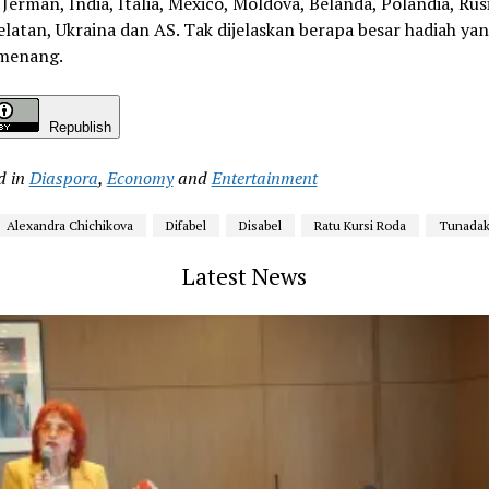
 Jerman, India, Italia, Mexico, Moldova, Belanda, Polandia, Rusi
elatan, Ukraina dan AS. Tak dijelaskan berapa besar hadiah yan
menang.
Republish
d in
Diaspora
,
Economy
and
Entertainment
Alexandra Chichikova
Difabel
Disabel
Ratu Kursi Roda
Tunadak
Latest News