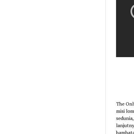
The Onl
misi lom
sedunia,
lanjutn
hambata