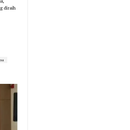
a,
g diraih
sa