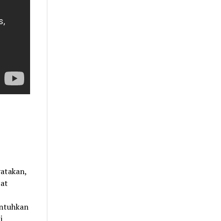
atakan,
cat
,
untuhkan
i