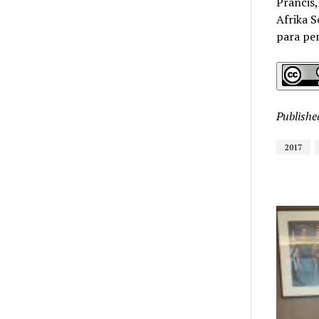
Prancis,
Afrika S
para pe
Publishe
2017