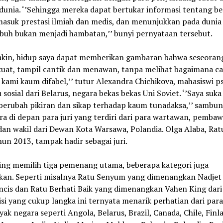
dunia. ‘’Sehingga mereka dapat bertukar informasi tentang be
rmasuk prestasi ilmiah dan medis, dan menunjukkan pada duni
ubuh bukan menjadi hambatan,’’ bunyi pernyataan tersebut.
yakin, hidup saya dapat memberikan gambaran bahwa seseoran
 kuat, tampil cantik dan menawan, tanpa melihat bagaimana ca
 kami kaum difabel,’’ tutur Alexandra Chichikova, mahasiswi ps
 sosial dari Belarus, negara bekas bekas Uni Soviet. ‘’Saya suka
berubah pikiran dan sikap terhadap kaum tunadaksa,’’ sambu
a di depan para juri yang terdiri dari para wartawan, pembaw
 dan wakil dari Dewan Kota Warsawa, Polandia. Olga Alaba, Rat
un 2013, tampak hadir sebagai juri.
ing memilih tiga pemenang utama, beberapa kategori juga
kan. Seperti misalnya Ratu Senyum yang dimenangkan Nadjet
ncis dan Ratu Berhati Baik yang dimenangkan Vahen King dari
i yang cukup langka ini ternyata menarik perhatian dari para
yak negara seperti Angola, Belarus, Brazil, Canada, Chile, Finl