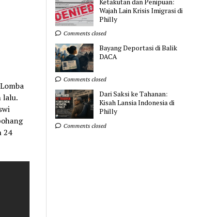
Ketakutan dan Penipuan:
Wajah Lain Krisis Imigrasi di
Philly
Comments closed
Bayang Deportasi di Balik
DACA
Comments closed
m Lomba
Dari Saksi ke Tahanan:
lalu.
Kisah Lansia Indonesia di
swi
Philly
ebohang
Comments closed
n 24