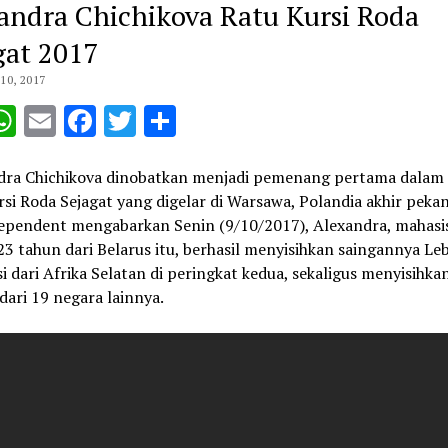
andra Chichikova Ratu Kursi Roda
gat 2017
0, 2017
opy
WhatsApp
Email
Facebook
Twitter
Share
ink
dra Chichikova dinobatkan menjadi pemenang pertama dala
si Roda Sejagat yang digelar di Warsawa, Polandia akhir pekan 
ependent mengabarkan Senin (9/10/2017), Alexandra, mahasi
23 tahun dari Belarus itu, berhasil menyisihkan saingannya L
 dari Afrika Selatan di peringkat kedua, sekaligus menyisihka
dari 19 negara lainnya.