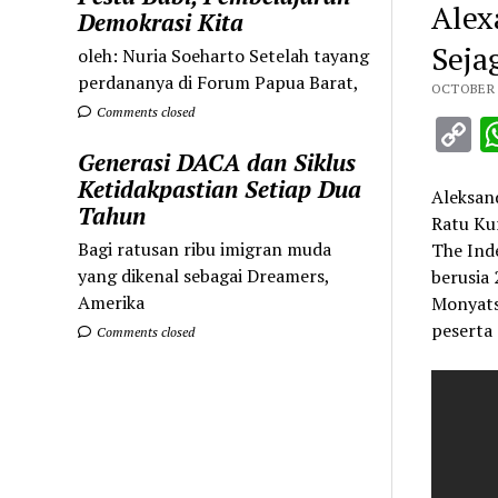
Alex
Demokrasi Kita
Seja
oleh: Nuria Soeharto Setelah tayang
perdananya di Forum Papua Barat,
OCTOBER 1
Comments closed
C
L
Generasi DACA dan Siklus
Ketidakpastian Setiap Dua
Aleksan
Tahun
Ratu Kur
Bagi ratusan ribu imigran muda
The Ind
yang dikenal sebagai Dreamers,
berusia 
Amerika
Monyatsi
peserta 
Comments closed