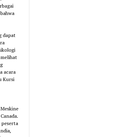
rbagai
a bahwa
g dapat
ra
ikologi
 melihat
ng
a acara
u Kursi
 Meskine
 Canada.
 peserta
andia,