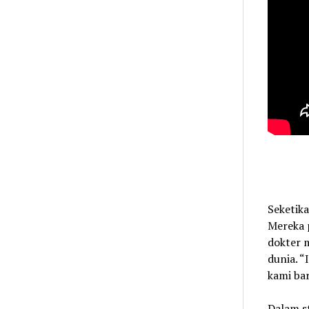
Seketika
Mereka 
dokter 
dunia. 
kami bar
Dalam s