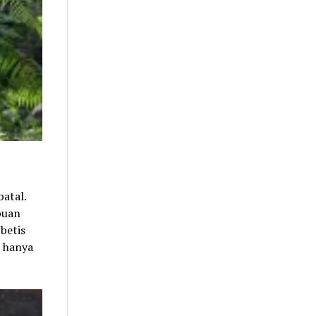
atal.
puan
betis
n hanya