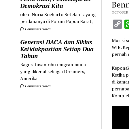
Benn
Demokrasi Kita
OCTOBER 2
oleh: Nuria Soeharto Setelah tayang
C
perdananya di Forum Papua Barat,
Comments closed
L
Musisi s
Generasi DACA dan Siklus
WIB. Ke
Ketidakpastian Setiap Dua
pernah 
Tahun
Bagi ratusan ribu imigran muda
Keponak
yang dikenal sebagai Dreamers,
Ketika p
Amerika
di kamar
Comments closed
pernapa
Komplek