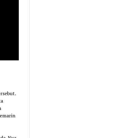
rsebut.
ka
n
kemarin
ada-Nya.