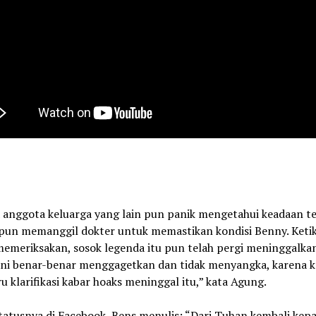
 anggota keluarga yang lain pun panik mengetahui keadaan te
pun memanggil dokter untuk memastikan kondisi Benny. Keti
memeriksakan, sosok legenda itu pun telah pergi meninggalka
“Ini benar-benar menggagetkan dan tidak menyangka, karena 
u klarifikasi kabar hoaks meninggal itu,” kata Agung.
tatusnya di Facebook, Bens menulis: “Dari Tuhan kembali kep