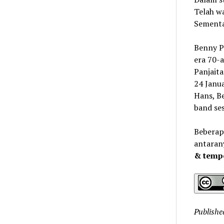
Telah wa
Sementa
Benny Pa
era 70-a
Panjaita
24 Janu
Hans, Be
band se
Beberap
antaran
& temp
Publishe