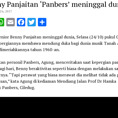
y Panjaitan ‘Panbers’ meninggal du
6, 2017
opy
WhatsApp
Email
Facebook
Twitter
Share
ink
enior Benny Panjaitan meninggal dunia, Selasa (24/10) pukul 
pergiannya membawa mendung duka bagi dunia musik Tanah 
dimeriahkannya tahun 1960-an.
an personil Panbers, Agung, menceritakan saat kepergian p
agi hari, Benny beraktivitas seperti biasa dengan melakukan s
nya. “Tapi perawat yang biasa merawat dia melihat tidak ada
san,” kata Agung di kediaman Mendiang Jalan Prof Dr Hamka
 Panbers, Ciledug.