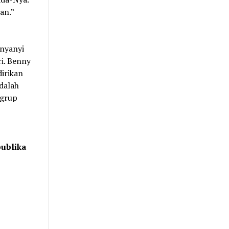
an.”
enyanyi
ri. Benny
irikan
dalah
 grup
publika