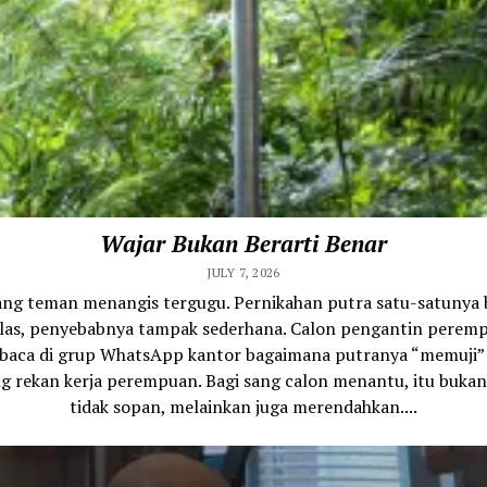
Wajar Bukan Berarti Benar
JULY 7, 2026
ang teman menangis tergugu. Pernikahan putra satu-satunya b
ilas, penyebabnya tampak sederhana. Calon pengantin perem
aca di grup WhatsApp kantor bagaimana putranya “memuji” 
g rekan kerja perempuan. Bagi sang calon menantu, itu buka
tidak sopan, melainkan juga merendahkan....