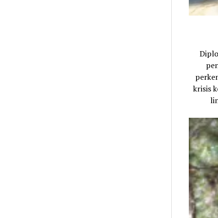
Dipl
pen
perkem
krisis
li