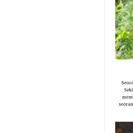
Seor
Sek
memb
seoran