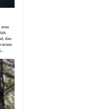
 atau
oleh
al, dan
rcayaan
...