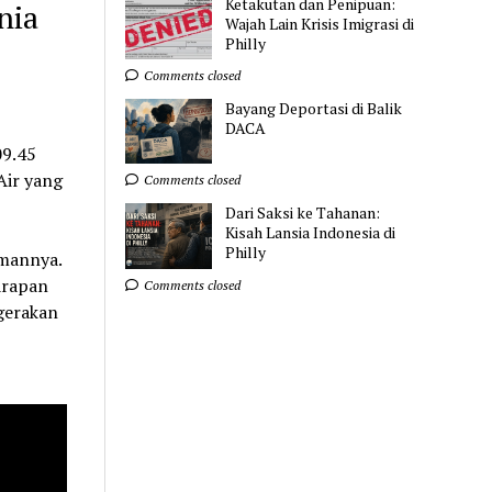
Ketakutan dan Penipuan:
nia
Wajah Lain Krisis Imigrasi di
Philly
Comments closed
Bayang Deportasi di Balik
DACA
09.45
Air yang
Comments closed
Dari Saksi ke Tahanan:
Kisah Lansia Indonesia di
Philly
amannya.
arapan
Comments closed
 gerakan