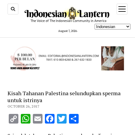
open
menu
August 7, 2026
Kisah Tahanan Palestina selundupkan sperma
untuk istrinya
OCTOBER 26, 2017
Copy
WhatsApp
Email
Facebook
Twitter
Share
Link