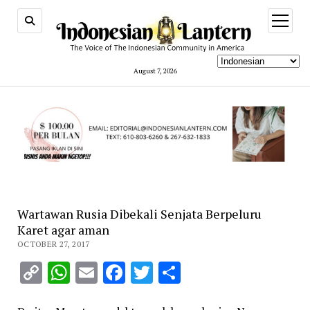
open
menu
August 7, 2026
Wartawan Rusia Dibekali Senjata Berpeluru
Karet agar aman
OCTOBER 27, 2017
Copy
WhatsApp
Email
Facebook
Twitter
Share
Link