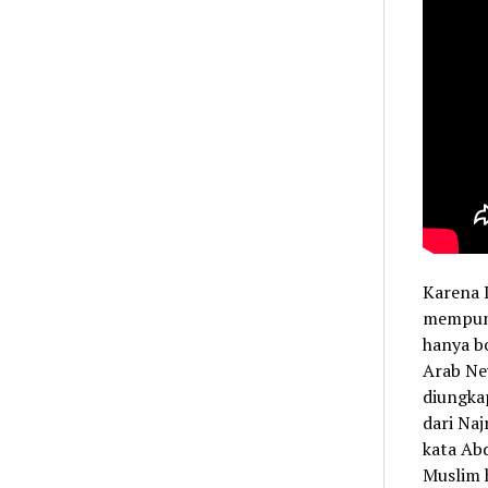
Karena 
mempuny
hanya bo
Arab New
diungka
dari Naj
kata Abd
Muslim h