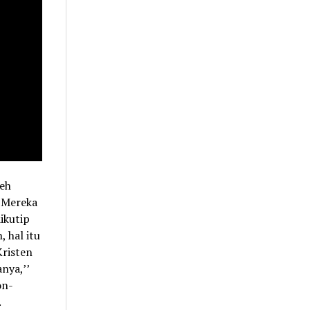
leh
’Mereka
ikutip
 hal itu
risten
nya,’’
on-
.