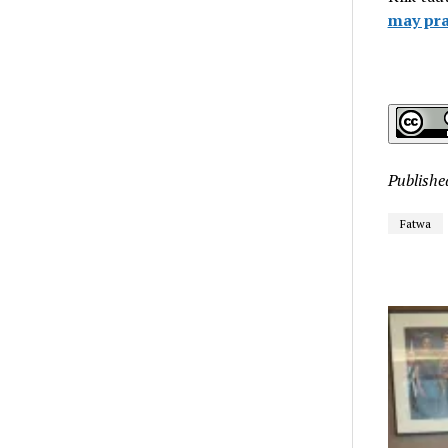
may pra
Publishe
Fatwa