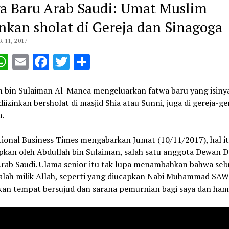
a Baru Arab Saudi: Umat Muslim
inkan sholat di Gereja dan Sinagoga
11, 2017
opy
WhatsApp
Email
Facebook
Twitter
Share
ink
h bin Sulaiman Al-Manea mengeluarkan fatwa baru yang isiny
iizinkan bersholat di masjid Shia atau Sunni, juga di gereja-ge
.
tional Business Times mengabarkan Jumat (10/11/2017), hal i
pkan oleh Abdullah bin Sulaiman, salah satu anggota Dewan 
Arab Saudi. Ulama senior itu tak lupa menambahkan bahwa sel
alah milik Allah, seperti yang diucapkan Nabi Muhammad SAW.
an tempat bersujud dan sarana pemurnian bagi saya dan ham