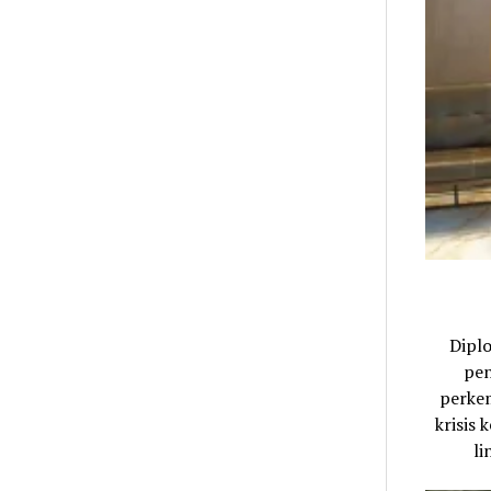
Dipl
pen
perkem
krisis
li