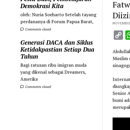
Fatw
Demokrasi Kita
Diiz
oleh: Nuria Soeharto Setelah tayang
perdananya di Forum Papua Barat,
NOVEMBER 
Comments closed
C
L
Generasi DACA dan Siklus
Ketidakpastian Setiap Dua
Abdulla
Tahun
Muslim d
Bagi ratusan ribu imigran muda
sinagoga
yang dikenal sebagai Dreamers,
Amerika
Interna
diungka
Comments closed
Senior 
bumi ad
merupak