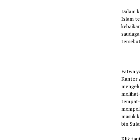
Dalam k
Islam te
kebaikan
saudaga
tersebu
Fatwa ya
Kantor A
mengelu
melihat
tempat-
mempelaj
masuk ke
bin Sul
Klik tau