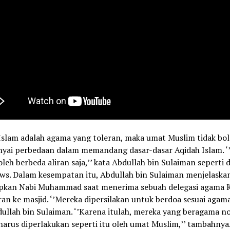
Islam adalah agama yang toleran, maka umat Muslim tidak bo
ai perbedaan dalam memandang dasar-dasar Aqidah Islam. ‘
leh berbeda aliran saja,’’ kata Abdullah bin Sulaiman seperti d
s. Dalam kesempatan itu, Abdullah bin Sulaiman menjelaskan,
pkan Nabi Muhammad saat menerima sebuah delegasi agama K
ran ke masjid. ‘’Mereka dipersilakan untuk berdoa sesuai agama
ullah bin Sulaiman. ‘’Karena itulah, mereka yang beragama n
arus diperlakukan seperti itu oleh umat Muslim,’’ tambahnya