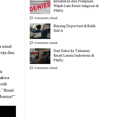
Ketakutan dan Penipuan:
Wajah Lain Krisis Imigrasi di
Philly
Comments closed
Bayang Deportasi di Balik
DACA
Comments closed
a umat
Dari Saksi ke Tahanan:
reja dan
Kisah Lansia Indonesia di
Philly
Comments closed
tu
Dakwa
uruh
 ‘’Bumi
banya!’’