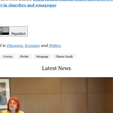
y in churches and synagogue
Republish
d in
Diaspora
,
Economy
and
Politics
Gereja
Sholat
Sinagoga
Ulama Saudi
Latest News