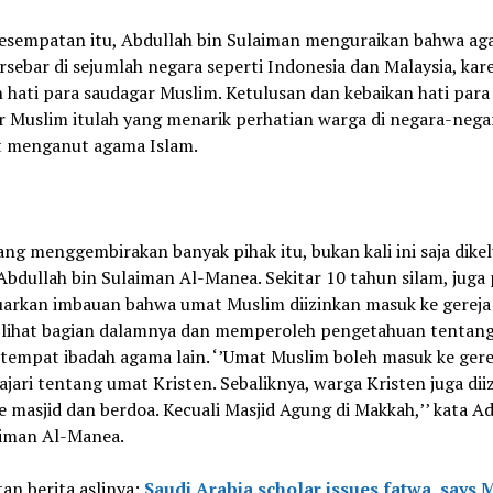
esempatan itu, Abdullah bin Sulaiman menguraikan bahwa a
rsebar di sejumlah negara seperti Indonesia dan Malaysia, kar
 hati para saudagar Muslim. Ketulusan dan kebaikan hati para
r Muslim itulah yang menarik perhatian warga di negara-nega
t menganut agama Islam.
ng menggembirakan banyak pihak itu, bukan kali ini saja dike
bdullah bin Sulaiman Al-Manea. Sekitar 10 tahun silam, juga
arkan imbauan bahwa umat Muslim diizinkan masuk ke gereja
-lihat bagian dalamnya dan memperoleh pengetahuan tentan
tempat ibadah agama lain. ‘’Umat Muslim boleh masuk ke gere
ari tentang umat Kristen. Sebaliknya, warga Kristen juga dii
 masjid dan berdoa. Kecuali Masjid Agung di Makkah,’’ kata Ad
aiman Al-Manea.
tan berita aslinya:
Saudi Arabia scholar issues fatwa, says 