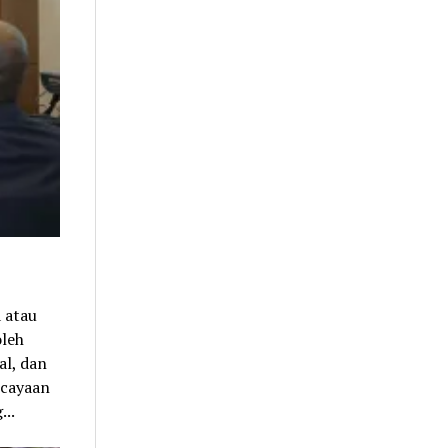
 atau
oleh
al, dan
rcayaan
...