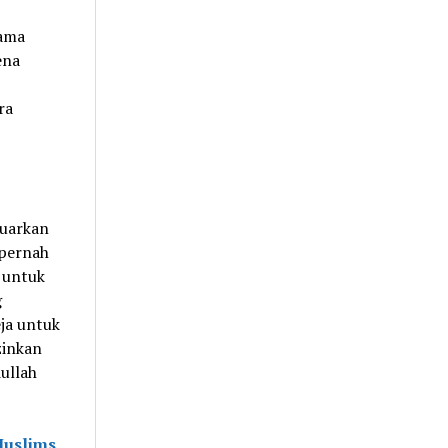
gama
ena
ra
luarkan
 pernah
 untuk
g
ja untuk
zinkan
ullah
Muslims