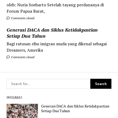
oleh: Nuria Soeharto Setelah tayang perdananya di
Forum Papua Barat,
Comments closed
Generasi DACA dan Siklus Ketidakpastian
Setiap Dua Tahun
Bagi ratusan ribu imigran muda yang dikenal sebagai
Dreamers, Amerika
Comments closed
IMIGRASI
Generasi DACA dan Siklus Ketidakpastian
Setiap Dua Tahun