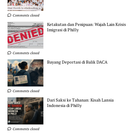
Comments closed
Ketakutan dan Penipuan: Wajah Lain Krisis
Imigrasi di Philly
Comments closed
Bayang Deportasi di Balik DACA
Comments closed
Dari Saksi ke Tahanan: Kisah Lansia
Indonesia di Philly
Comments closed