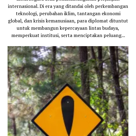
internasional. Di era yang ditandai oleh perkembangan
teknologi, perubahan iklim, tantangan ekonomi
global, dan krisis kemanusiaan, para diplomat dituntut
untuk membangun kepercayaan lintas budaya,
memperkuat institusi, serta menciptakan peluang...