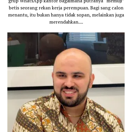
grup WhatsApp kantor bagaimana putranya “memuji”
betis seorang rekan kerja perempuan. Bagi sang calon
menantu, itu bukan hanya tidak sopan, melainkan juga
merendahkan....