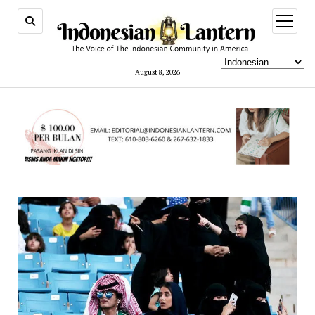
open
menu
August 8, 2026