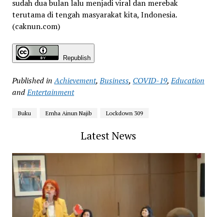
sudah dua bulan lalu menjadi viral dan merebak
terutama di tengah masyarakat kita, Indonesia.
(caknun.com)
Republish
Published in
Achievement
,
Business
,
COVID-19
,
Education
and
Entertainment
Buku
Emha Ainun Najib
Lockdown 309
Latest News