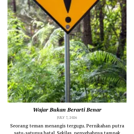
Wajar Bukan Berarti Benar
JULY 7, 2026
Seorang teman menangis tergugu. Pernikahan putra
satu-satunya batal. Sekilas, penyebabnya tampak