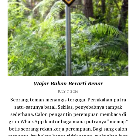
Wajar Bukan Berarti Benar
JULY 7, 2026
Seorang teman menangis tergugu. Pernikahan putra
satu-satunya batal. Sekilas, penyebabnya tampak
sederhana. Calon pengantin perempuan membaca di
grup WhatsApp kantor bagaimana putranya “memuji”
betis seorang rekan kerja perempuan. Bagi sang calon
menantu, itu bukan hanya tidak sopan, melainkan juga