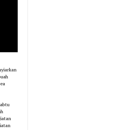
nyiarkan
buah
rea
Sabtu
ah
iatan
iatan