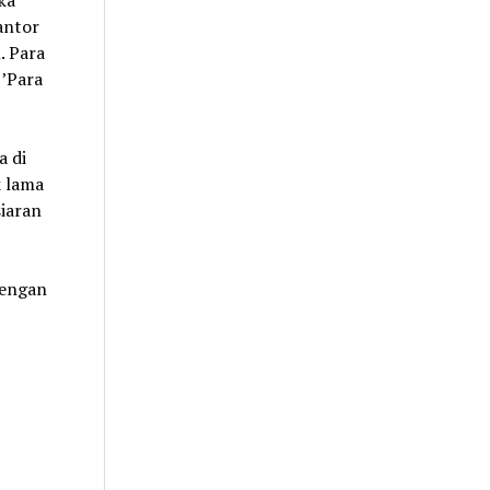
ka
antor
. Para
‘’Para
a di
k lama
iaran
dengan