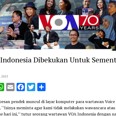
Indonesia Dibekukan Untuk Sement
 2025
opy
WhatsApp
Email
Facebook
Twitter
Share
ink
pesan pendek muncul di layar komputer para wartawan Voice 
. ‘’Isinya meminta agar kami tidak melakukan wawancara atau
e hari ini,’’ tutur seorang wartawan VOA Indonesia dengan n