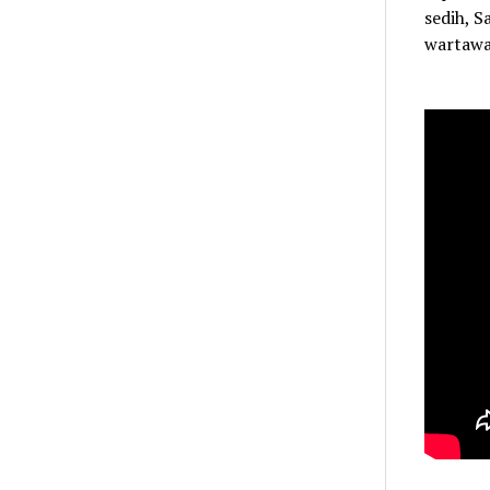
sedih, S
wartawan