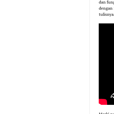
dan fung
dengan m
tulisnya