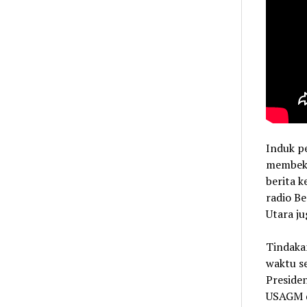
Induk p
membeku
berita k
radio B
Utara ju
Tindaka
waktu se
Preside
USAGM da