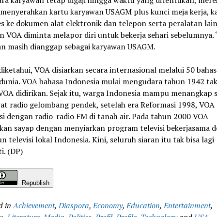
ara karyawan tetap digaji hingga waktu yang ditentukan, mere
 menyerahkan kartu karyawan USAGM plus kunci meja kerja, k
s ke dokumen alat elektronik dan telepon serta peralatan lain
 VOA diminta melapor diri untuk bekerja sehari sebelumnya. 
n masih dianggap sebagai karyawan USAGM.
diketahui, VOA disiarkan secara internasional melalui 50 bahas
 dunia. VOA bahasa Indonesia mulai mengudara tahun 1942 ta
 VOA didirikan. Sejak itu, warga Indonesia mampu menangkap s
at radio gelombang pendek, setelah era Reformasi 1998, VOA
asi dengan radio-radio FM di tanah air. Pada tahun 2000 VOA
kan sayap dengan menyiarkan program televisi bekerjasama 
n televisi lokal Indonesia. Kini, seluruh siaran itu tak bisa lagi
i. (DP)
Republish
d in
Achievement
,
Diaspora
,
Economy
,
Education
,
Entertainment
,