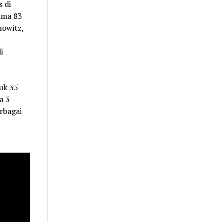
 di
lama 83
mowitz,
i
uk 35
a 3
erbagai