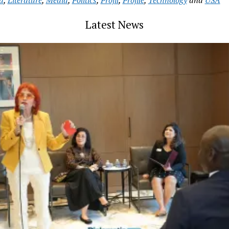
a
,
Literature
,
Media
,
Politics
,
Profil
,
Profile
,
Technology
and
USA
Latest News