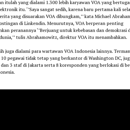
n itulah yang dialami 1.300 lebih karyawan VOA yang bertugas
ektronik itu. ‘’Saya sangat sedih, karena baru pertama kali se
cerita yang disuarakan VOA dibungkam,’’ kata Michael Abraha
ostingan di Linkendin. Menurutnya, VOA berperan penting
nkan peranannya ‘’Berjuang untuk kebebasan dan demokrasi d
dunia,’’ tulis Abrahamowitz, direktur VOA itu menambahkan.
dih juga dialami para wartawan VOA Indonesia lainnya. Termas
 10 pegawai tidak tetap yang berkantor di Washington DC, jug
 dan 3 staf di Jakarta serta 8 koresponden yang berlokasi di b
onesia.