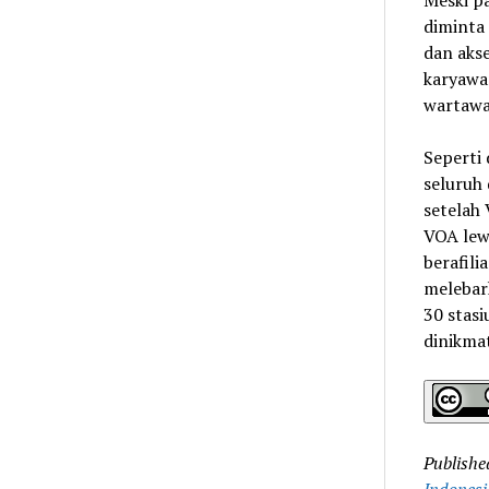
Meski p
diminta
dan akse
karyawan
wartawa
Seperti 
seluruh
setelah
VOA lew
berafili
melebar
30 stasiu
dinikmat
Publishe