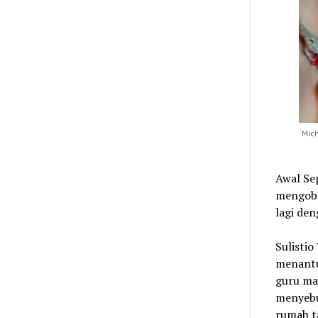
Mic
Awal Se
mengobro
lagi den
Sulisti
menantu
guru mat
menyeb
rumah ta