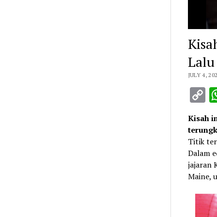
Kisa
Lalu
JULY 4, 20
C
L
Kisah i
terungk
Titik t
Dalam e
jajaran
Maine, 