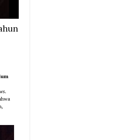
Tahun
elum
ws.
bahwa
n,