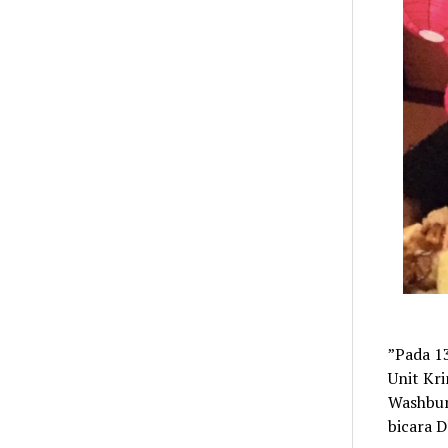
”Pada 13
Unit Kri
Washbur
bicara 