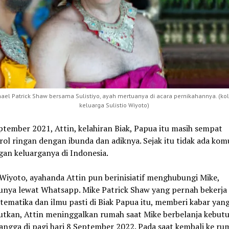
hael Patrick Shaw bersama Sulistiyo, ayah mertuanya di acara pernikahannya. (kol
keluarga Sulistio Wiyoto)
ptember 2021,
Attin
, kelahiran Biak, Papua itu masih sempat
l ringan dengan ibunda dan adiknya. Sejak itu tidak ada kom
gan keluarganya di Indonesia.
o Wiyoto, ayahanda
Attin
pun berinisiatif menghubungi Mike,
nya lewat Whatsapp. Mike Patrick Shaw yang pernah bekerja 
ematika dan ilmu pasti di Biak Papua itu, memberi kabar yang
utkan,
Attin
meninggalkan rumah saat Mike berbelanja kebut
ngga di pagi hari 8 September 2022. Pada saat kembali ke ru