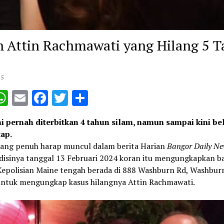
h Attin Rachmawati yang Hilang 5 
25
opy
WhatsApp
Email
Facebook
Twitter
Share
ink
ni pernah diterbitkan 4 tahun silam, namun sampai kini b
ap.
erang penuh harap muncul dalam berita Harian
Bangor Daily Ne
disinya tanggal 13 Februari 2024 koran itu mengungkapkan 
 Kepolisian Maine tengah berada di 888 Washburn Rd, Washbur
untuk mengungkap kasus hilangnya Attin Rachmawati.