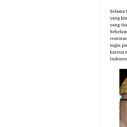
Selama t
yang kin
yang ti
Sebelu
restora
ingin pi
karena m
Indones