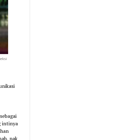
eksi
unikasi
sebagai
 intinya
uhan
mah, pak