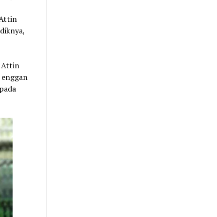
Attin
diknya,
,
Attin
a enggan
epada