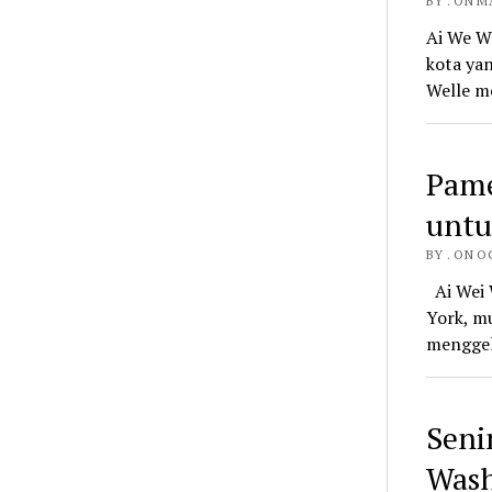
BY . ON MA
Ai We We
kota ya
Welle m
Pame
untu
BY . ON O
Ai Wei 
York, m
menggel
Seni
Wash