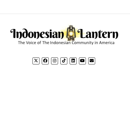
CONTACT US
CO
Email: editorial@indonesianlantern.com