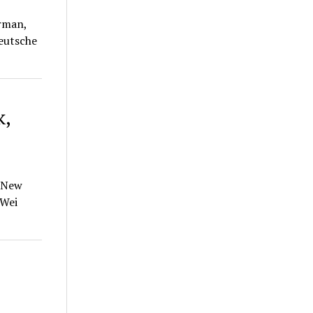
erman,
eutsche
k,
a New
 Wei