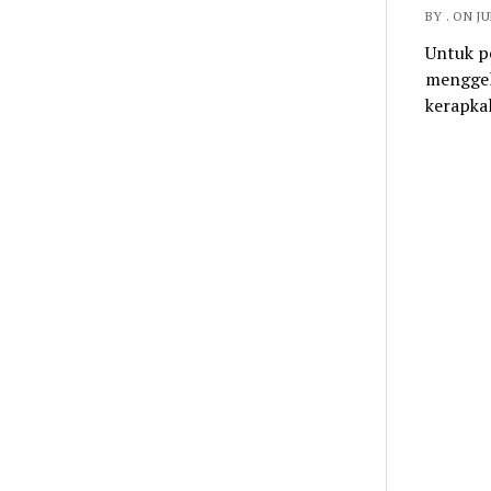
BY . ON JU
Untuk pe
menggela
kerapka