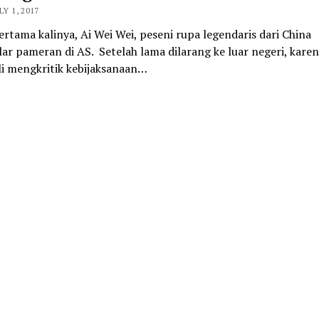
LY 1, 2017
rtama kalinya, Ai Wei Wei, peseni rupa legendaris dari China
r pameran di AS. Setelah lama dilarang ke luar negeri, kare
li mengkritik kebijaksanaan…