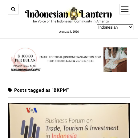
open
menu
August 8, 2026
Posts tagged as “BKPM”