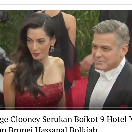
ge Clooney Serukan Boikot 9 Hotel 
an Brunei Hassanal Bolkiah