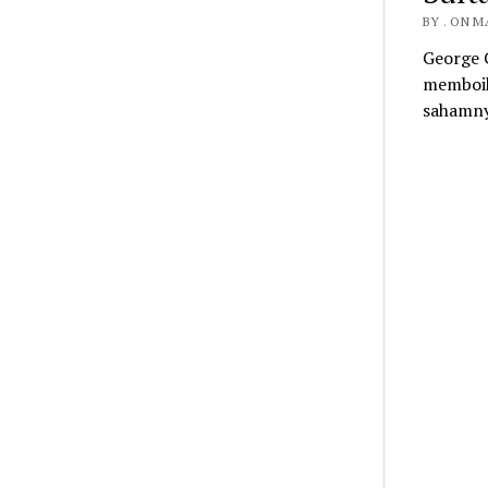
BY . ON M
George 
memboik
sahamnya