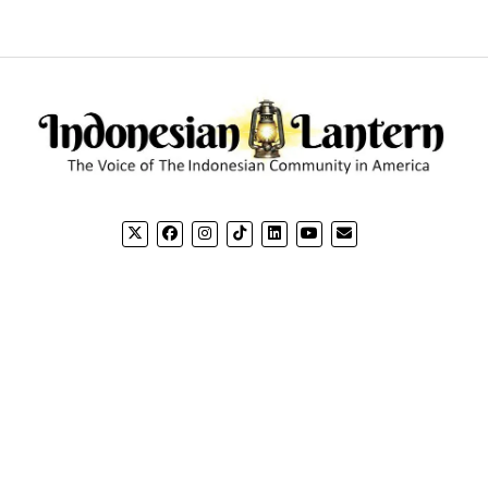
CONTACT US
CO
Email: editorial@indonesianlantern.com