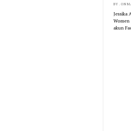
BY . ON M
Jessika
Women o
akun Fa