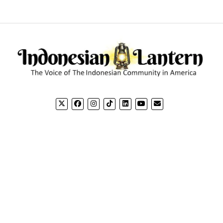
CONTACT US
CO
Email: editorial@indonesianlantern.com