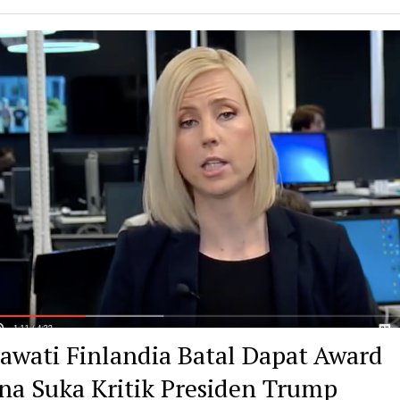
awati Finlandia Batal Dapat Award
na Suka Kritik Presiden Trump