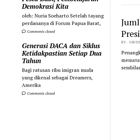
Demokrasi Kita
oleh: Nuria Soeharto Setelah tayang
Juml
perdananya di Forum Papua Barat,
Pres
Comments closed
BY . ON D
Generasi DACA dan Siklus
Ketidakpastian Setiap Dua
Penangk
Tahun
menurun
sembila
Bagi ratusan ribu imigran muda
yang dikenal sebagai Dreamers,
Amerika
Comments closed