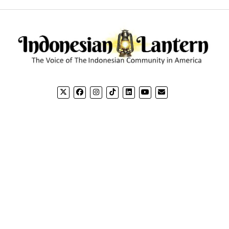
CONTACT US
CO
Email: editorial@indonesianlantern.com