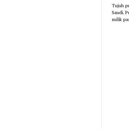
Tujuh pu
Saudi. P
milik p