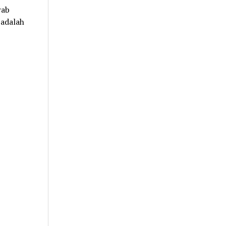
rab
 adalah