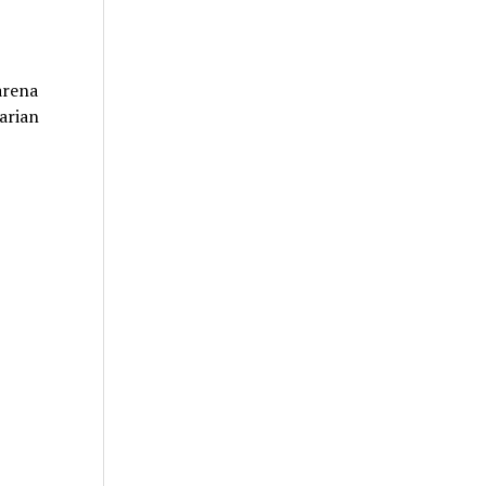
arena
arian