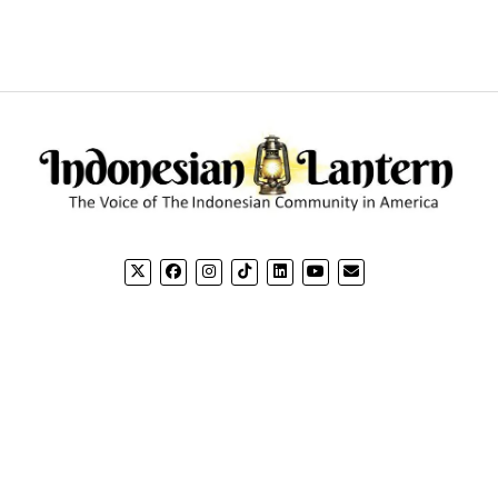
CONTACT US
CO
Email: editorial@indonesianlantern.com