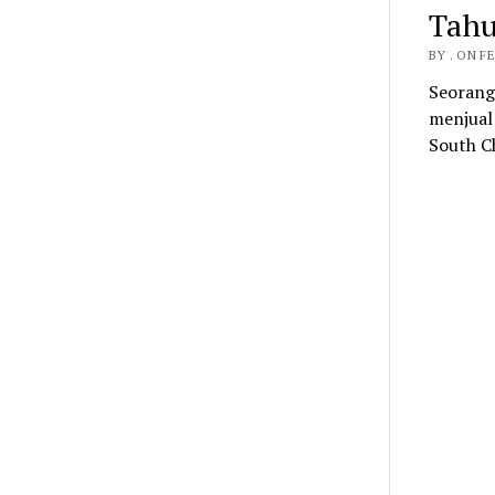
Tahu
BY . ON F
Seorang
menjual 
South C