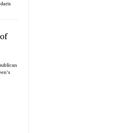
daris
of
publican
een’s