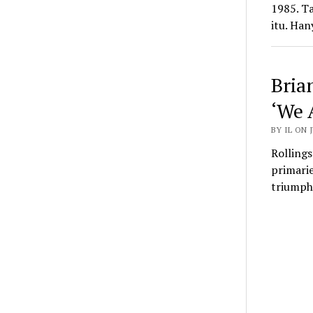
1985. Ta
itu. Ha
Bria
‘We 
BY IL ON J
Rollings
primarie
triumph