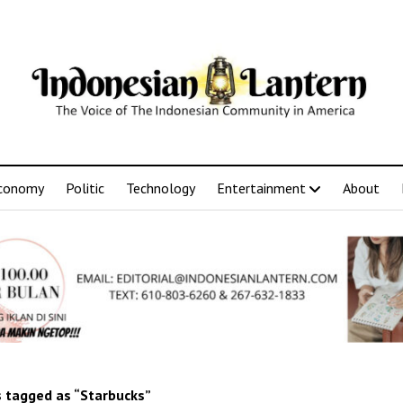
conomy
Politic
Technology
Entertainment
About
 tagged as “Starbucks”