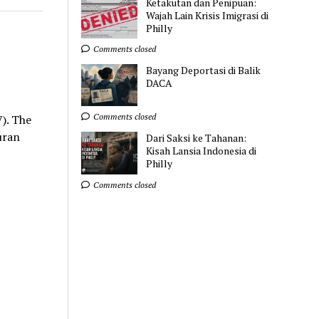
Ketakutan dan Penipuan:
Wajah Lain Krisis Imigrasi di
Philly
Comments closed
Bayang Deportasi di Balik
DACA
Comments closed
). The
uran
Dari Saksi ke Tahanan:
Kisah Lansia Indonesia di
Philly
Comments closed