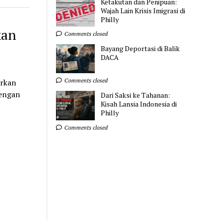
Ketakutan dan Penipuan:
Wajah Lain Krisis Imigrasi di
Philly
kan
Comments closed
Bayang Deportasi di Balik
DACA
Comments closed
arkan
dengan
Dari Saksi ke Tahanan:
Kisah Lansia Indonesia di
Philly
Comments closed