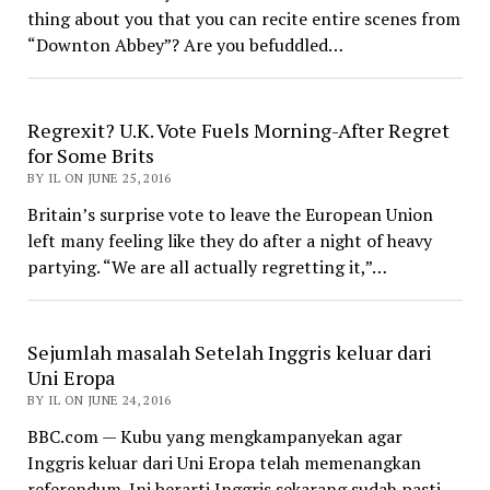
thing about you that you can recite entire scenes from
“Downton Abbey”? Are you befuddled…
Regrexit? U.K. Vote Fuels Morning-After Regret
for Some Brits
BY IL ON JUNE 25, 2016
Britain’s surprise vote to leave the European Union
left many feeling like they do after a night of heavy
partying. “We are all actually regretting it,”…
Sejumlah masalah Setelah Inggris keluar dari
Uni Eropa
BY IL ON JUNE 24, 2016
BBC.com — Kubu yang mengkampanyekan agar
Inggris keluar dari Uni Eropa telah memenangkan
referendum. Ini berarti Inggris sekarang sudah pasti