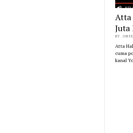
Atta
Juta
BY . ON F
Atta Hal
cuma pos
kanal Y