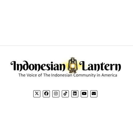
CONTACT US
CO
Email: editorial@indonesianlantern.com