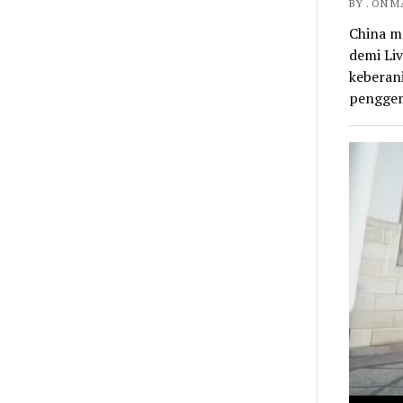
BY . ON M
China m
demi Li
keberan
pengge