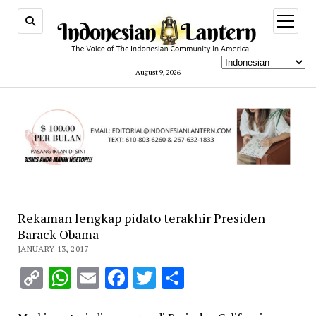
open
menu
August 9, 2026
Rekaman lengkap pidato terakhir Presiden
Barack Obama
JANUARY 13, 2017
Copy
WhatsApp
Email
Facebook
Twitter
Share
Link