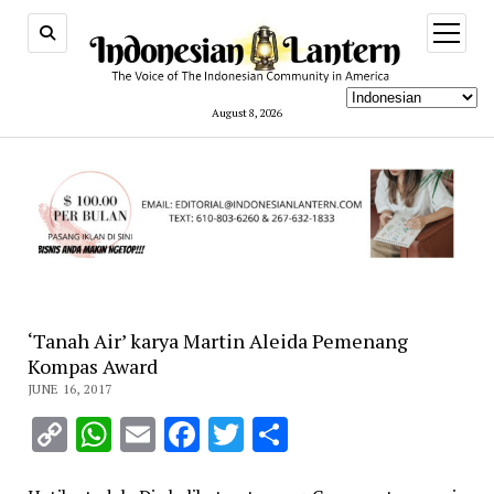
open
menu
August 8, 2026
‘Tanah Air’ karya Martin Aleida Pemenang
Kompas Award
JUNE 16, 2017
Copy
WhatsApp
Email
Facebook
Twitter
Share
Link