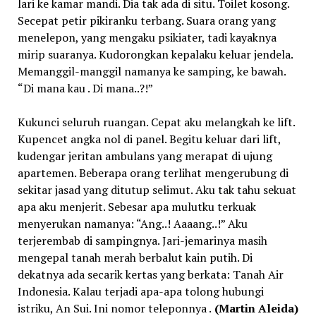
lari ke kamar mandi. Dia tak ada di situ. Toilet kosong.
Secepat petir pikiranku terbang. Suara orang yang
menelepon, yang mengaku psikiater, tadi kayaknya
mirip suaranya. Kudorongkan kepalaku keluar jendela.
Memanggil-manggil namanya ke samping, ke bawah.
“Di mana kau . Di mana..?!”
Kukunci seluruh ruangan. Cepat aku melangkah ke lift.
Kupencet angka nol di panel. Begitu keluar dari lift,
kudengar jeritan ambulans yang merapat di ujung
apartemen. Beberapa orang terlihat mengerubung di
sekitar jasad yang ditutup selimut. Aku tak tahu sekuat
apa aku menjerit. Sebesar apa mulutku terkuak
menyerukan namanya: “Ang..! Aaaang..!” Aku
terjerembab di sampingnya. Jari-jemarinya masih
mengepal tanah merah berbalut kain putih. Di
dekatnya ada secarik kertas yang berkata: Tanah Air
Indonesia. Kalau terjadi apa-apa tolong hubungi
istriku, An Sui. Ini nomor teleponnya .
(Martin Aleida)