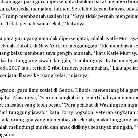
lkan agar para guru dipersenjatai bahkan bakal memberi bonu
ang bersedia menjalani latihan. Setelah dikecam banyak pihak
n Trump membantah usulan itu. ‘’Saya tidak pernah mengelua
tu. Tidak pernah sama sekali,’’ katanya.
a para guru yang menolak dipersenjatai, adalah Katie Murray.
sekolah Katolik di New York ini menganggap ‘’Ide membawa se
ang kelas membuat saya pengin muntah,’’ kata Katie Murray. 
dak bertanggung jawab dan gila,’’ sambungnya. Katie menegas
da 2017 lalu, terjadi 2 ribu insiden penembakan. ‘’Lalu apa ja
a senjata dibawa ke ruang kelas,’’ ujarnya.
gsdon, guru ilmu sosial di Genoa, Illinois, menentang bila gur
jatai. Alasannya, ‘’Karena langkah itu seperti halnya menemp
ke masalah yang lebih besar. ‘’Para pejabat di Washington ingi
ari tanggung jawab,’’ kata Torry Logsdon, veteran angkatan 
ika ada orang gila yang menembak di sekolah, maka tanggung j
lah melindungi murid dan anak didiknya sebanyak mungkin,’’ 
ogsdon.