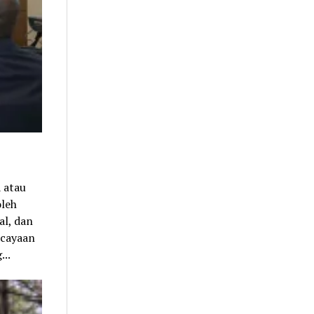
 atau
oleh
al, dan
rcayaan
...