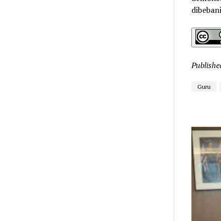
dibebani
Publishe
Guru