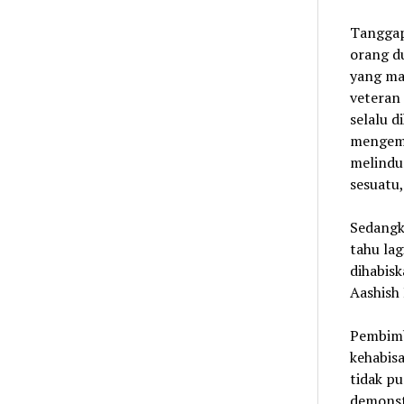
Tanggap
orang d
yang ma
veteran 
selalu d
mengemb
melindun
sesuatu,
Sedangk
tahu lag
dihabis
Aashish 
Pembimb
kehabis
tidak pu
demonst