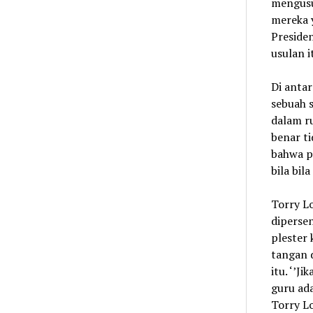
mengusu
mereka y
Preside
usulan i
Di antar
sebuah 
dalam ru
benar ti
bahwa pa
bila bil
Torry Lo
dipersen
plester 
tangan d
itu. ‘’J
guru ada
Torry L