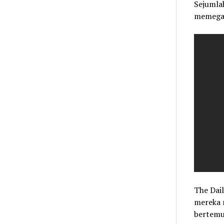
Sejumla
memegan
The Dai
mereka m
bertemu