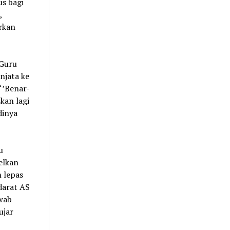
s bagi
,
rkan
 Guru
njata ke
‘’Benar-
kan lagi
dinya
u
elkan
n lepas
darat AS
awab
ujar