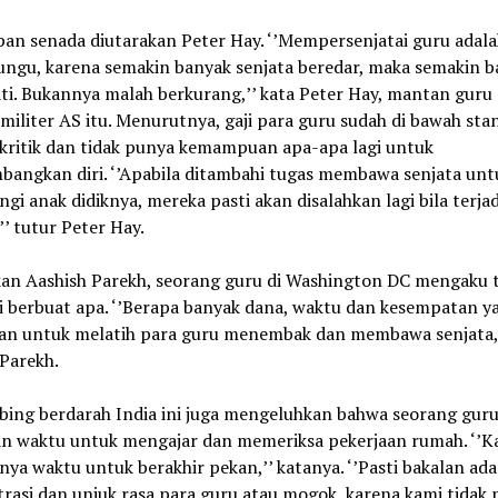
an senada diutarakan Peter Hay. ‘’Mempersenjatai guru adala
ungu, karena semakin banyak senjata beredar, maka semakin 
ti. Bukannya malah berkurang,’’ kata Peter Hay, mantan guru
militer AS itu. Menurutnya, gaji para guru sudah di bawah sta
ikritik dan tidak punya kemampuan apa-apa lagi untuk
angkan diri. ‘’Apabila ditambahi tugas membawa senjata unt
gi anak didiknya, mereka pasti akan disalahkan lagi bila terjad
’’ tutur Peter Hay.
an Aashish Parekh, seorang guru di Washington DC mengaku t
i berbuat apa. ‘’Berapa banyak dana, waktu dan kesempatan y
kan untuk melatih para guru menembak dan membawa senjata,’
Parekh.
ing berdarah India ini juga mengeluhkan bahwa seorang guru
an waktu untuk mengajar dan memeriksa pekerjaan rumah. ‘’K
nya waktu untuk berakhir pekan,’’ katanya. ‘’Pasti bakalan ada
rasi dan unjuk rasa para guru atau mogok, karena kami tidak