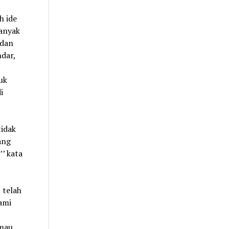
h ide
banyak
 dan
ndar,
uk
i
idak
ang
’ kata
 telah
ami
 mau