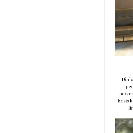
Dipl
pen
perkem
krisis
li