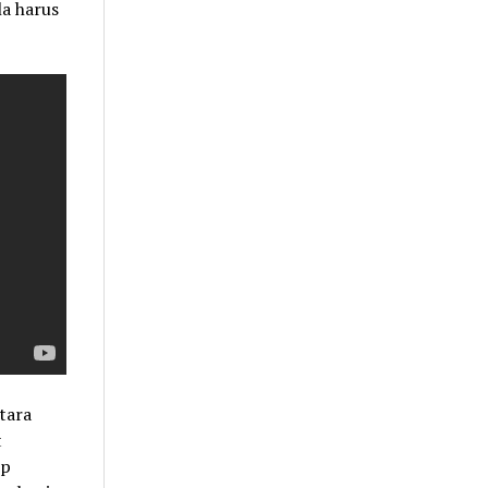
la harus
tara
t
mp