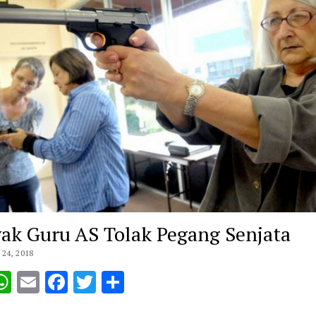
ak Guru AS Tolak Pegang Senjata
24, 2018
opy
WhatsApp
Email
Facebook
Twitter
Share
ink