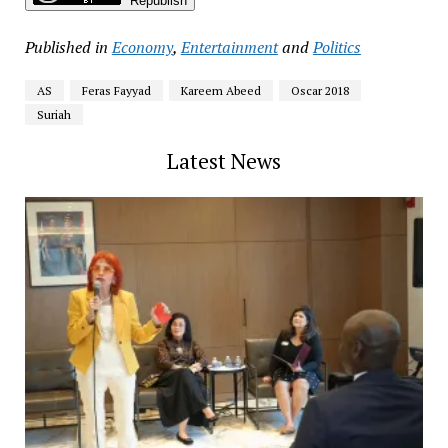
Republish
Published in
Economy
,
Entertainment
and
Politics
AS
Feras Fayyad
Kareem Abeed
Oscar 2018
Suriah
Latest News