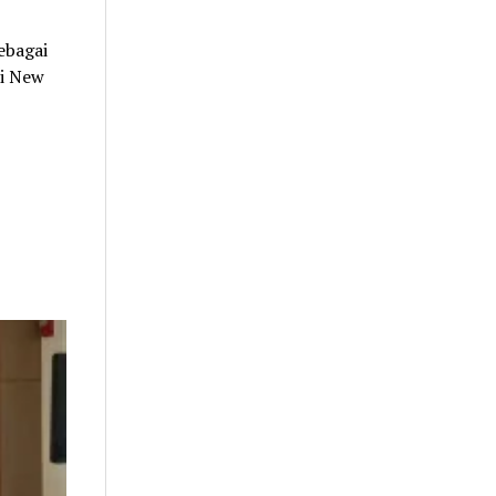
ebagai
ri New