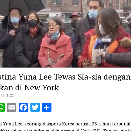
stina Yuna Lee Tewas Sia-sia dengan
kan di New York
16, 2022
opy
WhatsApp
Email
Facebook
Twitter
Share
ink
a Yuna Lee, seorang diaspora Korea berusia 35 tahun terbunu
40 tusukan di tubuhnya oleh Assamad Nash (25). Tunawisma in