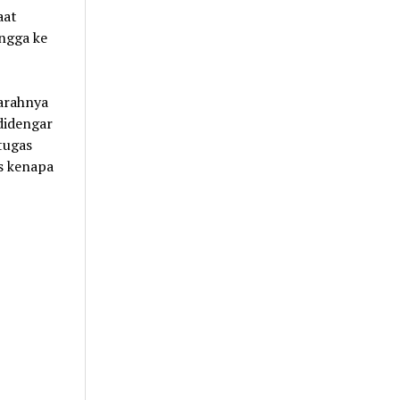
aat
ingga ke
 arahnya
didengar
tugas
as kenapa