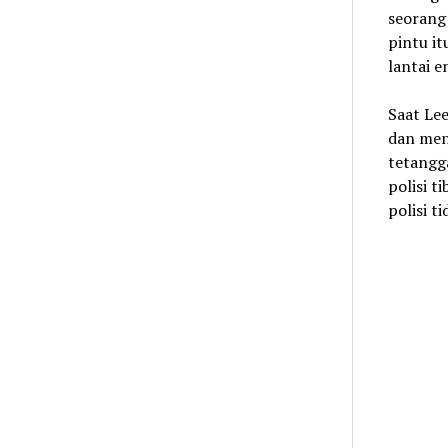
seorang
pintu it
lantai 
Saat Lee
dan men
tetangg
polisi t
polisi t