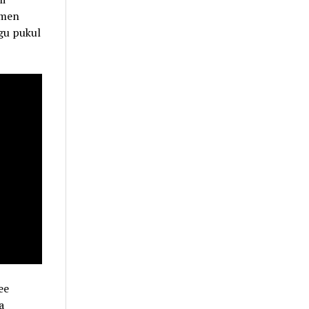
emen
gu pukul
ee
a