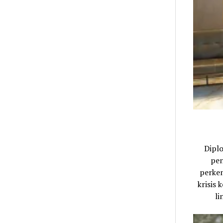
Dipl
pen
perkem
krisis
li