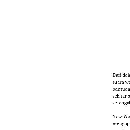
Dari da
suara w
bantuan 
sekitar
setenga
New Yor
mengapa