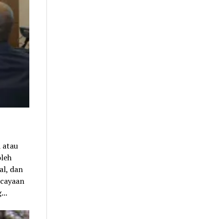
 atau
oleh
al, dan
rcayaan
...