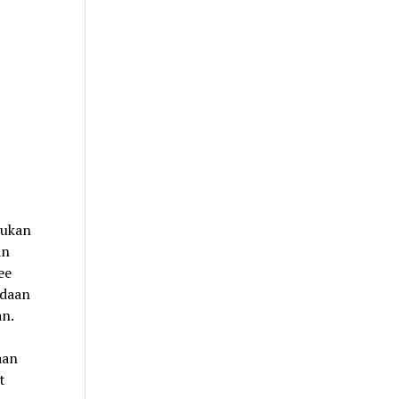
rukan
an
ee
adaan
an.
aan
t