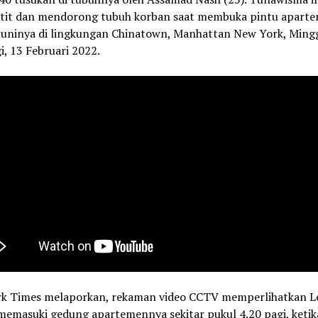
it dan mendorong tubuh korban saat membuka pintu apart
huninya di lingkungan Chinatown, Manhattan New York, Ming
i, 13 Februari 2022.
k Times melaporkan, rekaman video CCTV memperlihatkan L
memasuki gedung apartemennya sekitar pukul 4.20 pagi, ketik