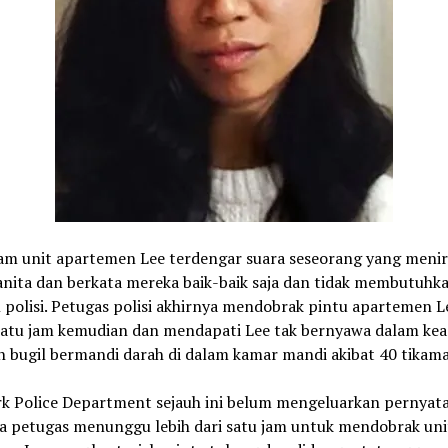
lam unit apartemen Lee terdengar suara seseorang yang meni
anita dan berkata mereka baik-baik saja dan tidak membutuhk
polisi. Petugas polisi akhirnya mendobrak pintu apartemen L
 satu jam kemudian dan mendapati Lee tak bernyawa dalam ke
h bugil bermandi darah di dalam kamar mandi akibat 40 tikam
k Police Department sejauh ini belum mengeluarkan pernyat
 petugas menunggu lebih dari satu jam untuk mendobrak uni