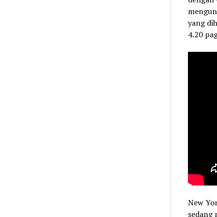
mengunt
yang di
4.20 pag
New Yor
sedang 