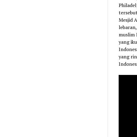
Philade
tersebu
Mesjid 
lebaran,
muslim I
yang ik
Indonesi
yang rin
Indones