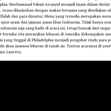
lphia. Mochammad Fahmi Arrasyid menjadi imam dalam sholat 
t. Acara dilanjutkan dengan makan bersama yang disediakan o
Alfalah dan para donatur. Menu yang tersedia merupakan men
 opor ayam dan jajanan pasar khas Indonesia. Tidak hanya ora
ndonesia saja yang hadir di acara ini, tetapi banyak dari negar
ut bersuka cita merayakan lebaran di Amerika. Kekompakan ma
a yang tinggal di Philadelphia menjadi pengobat rindu para 
du akan suasana lebaran di tanah air. Tonton acaranya di you
ian Lantern.