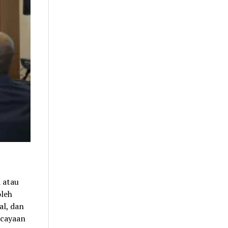
 atau
oleh
al, dan
rcayaan