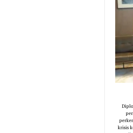
Dipl
pen
perkem
krisis