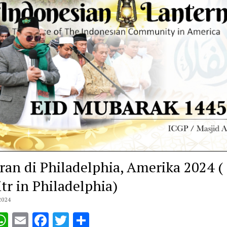
ran di Philadelphia, Amerika 2024 ( 
itr in Philadelphia)
2024
opy
WhatsApp
Email
Facebook
Twitter
Share