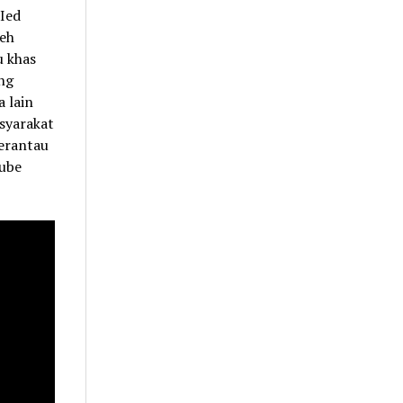
Ied
leh
u khas
ng
a lain
syarakat
perantau
tube