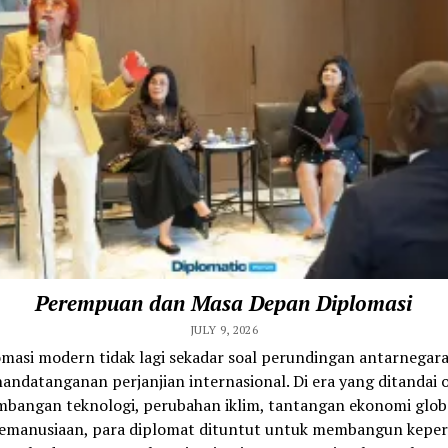
Perempuan dan Masa Depan Diplomasi
JULY 9, 2026
omasi modern tidak lagi sekadar soal perundingan antarnegara
andatanganan perjanjian internasional. Di era yang ditandai 
bangan teknologi, perubahan iklim, tantangan ekonomi glob
 kemanusiaan, para diplomat dituntut untuk membangun kepe