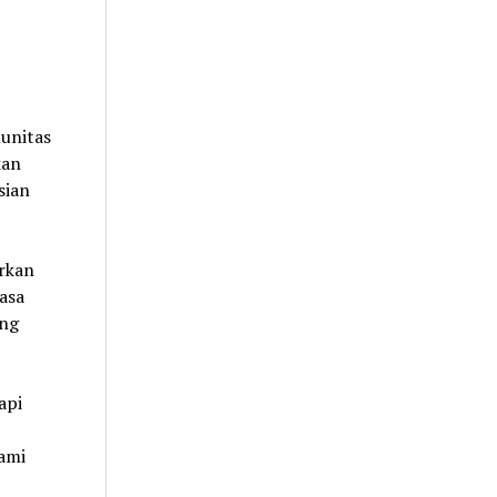
unitas
kan
sian
rkan
asa
ang
api
yami