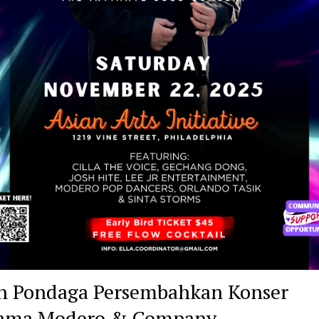
n Pondaga Persembahkan Konser
sama Modero & Company