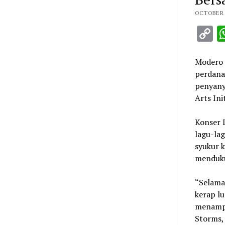
OCTOBER 7
C
L
Modero 
perdana
penyanyi
Arts Ini
Konser 
lagu-la
syukur 
menduku
“Selama
kerap lu
menampil
Storms,