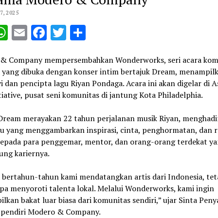
, 2025
opy
WhatsApp
Email
Facebook
Twitter
Share
ink
& Company mempersembahkan Wonderworks, seri acara kom
 yang dibuka dengan konser intim bertajuk Dream, menampil
 dan pencipta lagu Riyan Pondaga. Acara ini akan digelar di A
tiative, pusat seni komunitas di jantung Kota Philadelphia.
Dream merayakan 22 tahun perjalanan musik Riyan, menghadi
gu yang menggambarkan inspirasi, cinta, penghormatan, dan r
kepada para penggemar, mentor, dan orang-orang terdekat y
ng kariernya.
 bertahun-tahun kami mendatangkan artis dari Indonesia, tet
pa menyoroti talenta lokal. Melalui Wonderworks, kami ingin
kan bakat luar biasa dari komunitas sendiri,” ujar Sinta Pen
 pendiri Modero & Company.