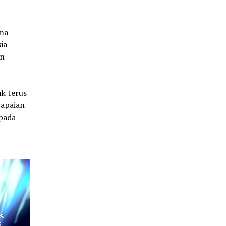
ama
ia
an
k terus
capaian
epada