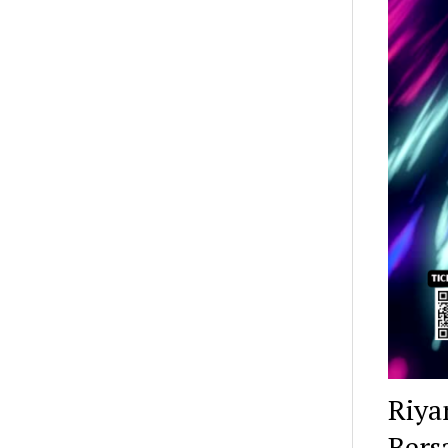
Riya
Ber