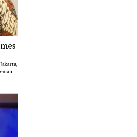
imes
Jakarta,
rteman