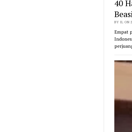
40 H
Beas
BY IL ON J
Empat p
Indonesi
perjuan