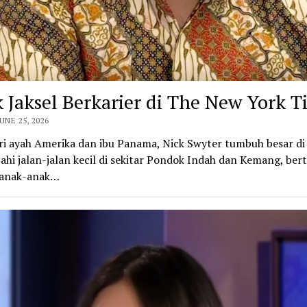
 Jaksel Berkarier di The New York T
UNE 25, 2026
ri ayah Amerika dan ibu Panama, Nick Swyter tumbuh besar di 
ahi jalan-jalan kecil di sekitar Pondok Indah dan Kemang, be
 anak-anak…