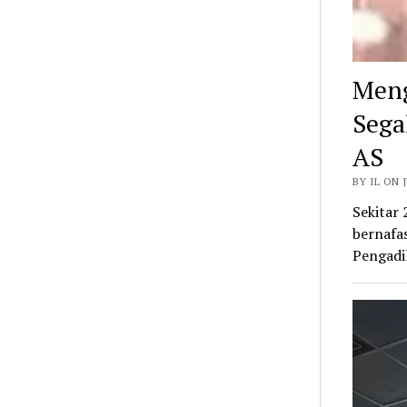
Meng
Sega
AS
BY IL ON J
Sekitar 
bernafas
Pengadi