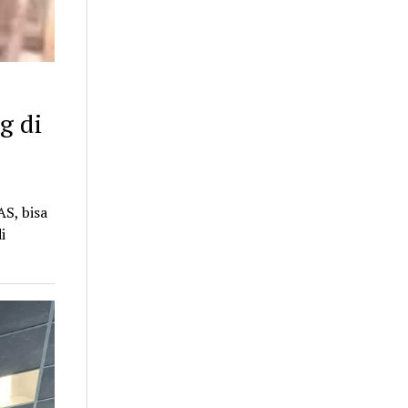
g di
S, bisa
i