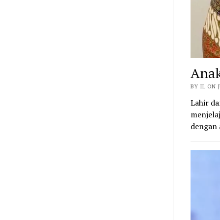
Anak
BY IL ON J
Lahir da
menjelaj
dengan