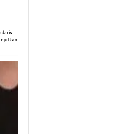
ndaris
anjutkan