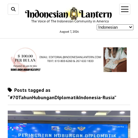
open
menu
August 7, 2026
Posts tagged as
“#70TahunHubunganDIplomatikIndonesia-Rusia”