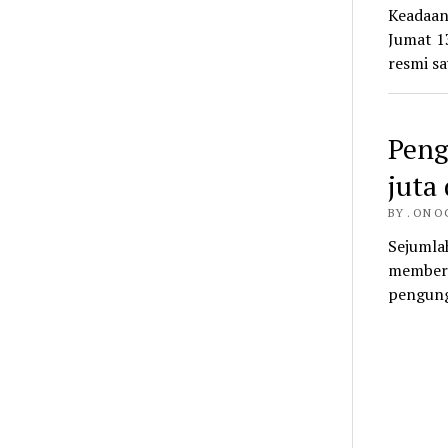
Keadaan 
Jumat 13
resmi s
Peng
juta
BY . ON O
Sejumla
memberi
pengung