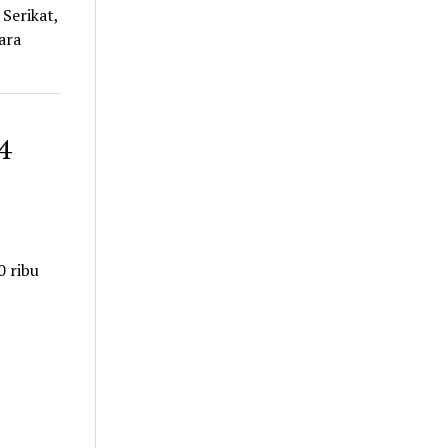
Serikat,
ara
4
 ribu