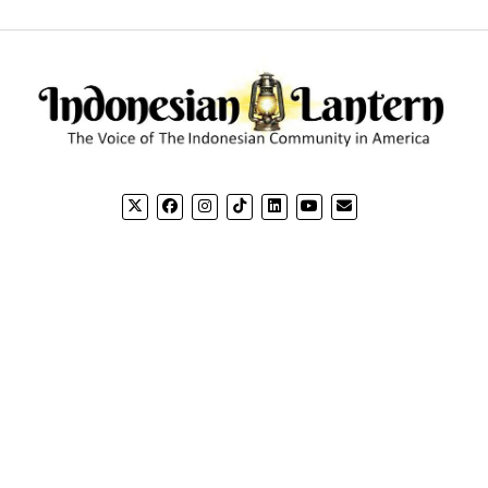
CONTACT US
CO
Email: editorial@indonesianlantern.com