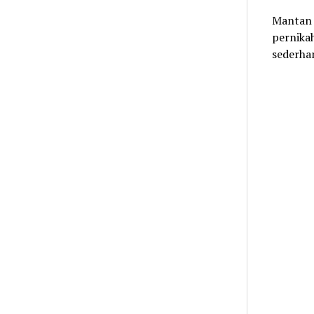
Mantan 
pernika
sederha