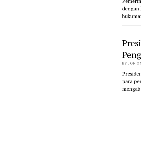
Pemerin
dengan 
hukuman
Pres
Peng
BY . ON O
Preside
para pe
mengaba