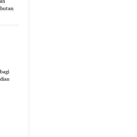
kan
abutan
bagi
rdian