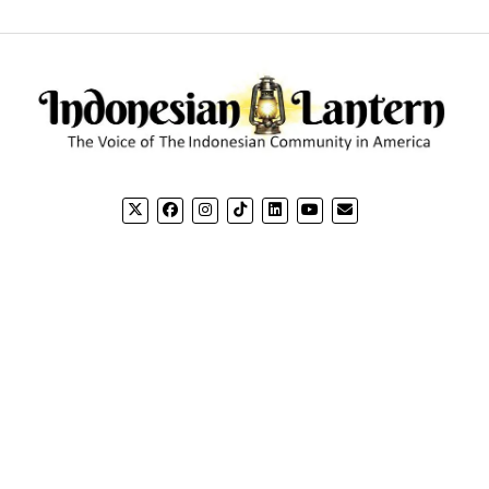
CONTACT US
CO
Email: editorial@indonesianlantern.com