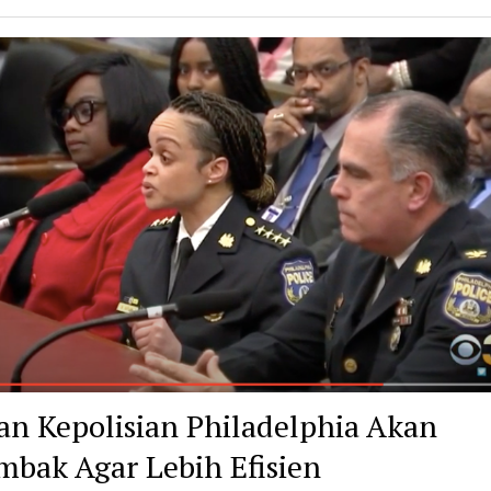
ran Kepolisian Philadelphia Akan
mbak Agar Lebih Efisien