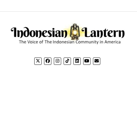
CONTACT US
CO
Email: editorial@indonesianlantern.com