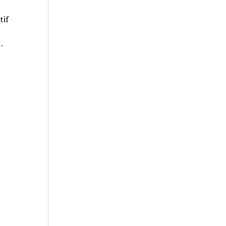
tif
…