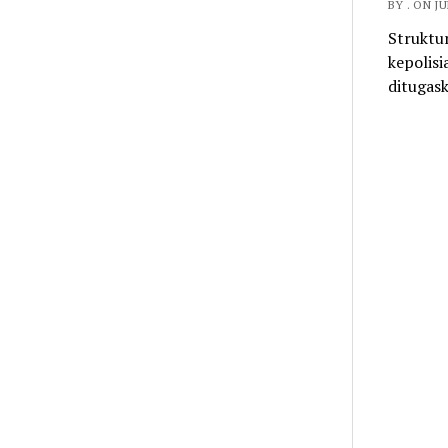
BY . ON JU
Struktur
kepolisi
ditugas