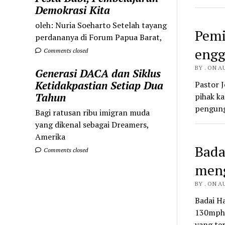
Demokrasi Kita
oleh: Nuria Soeharto Setelah tayang
Pemi
perdananya di Forum Papua Barat,
engg
Comments closed
BY . ON A
Generasi DACA dan Siklus
Ketidakpastian Setiap Dua
Pastor 
Tahun
pihak k
pengung
Bagi ratusan ribu imigran muda
yang dikenal sebagai Dreamers,
Amerika
Bada
Comments closed
meng
BY . ON A
Badai H
130mph, 
yang te