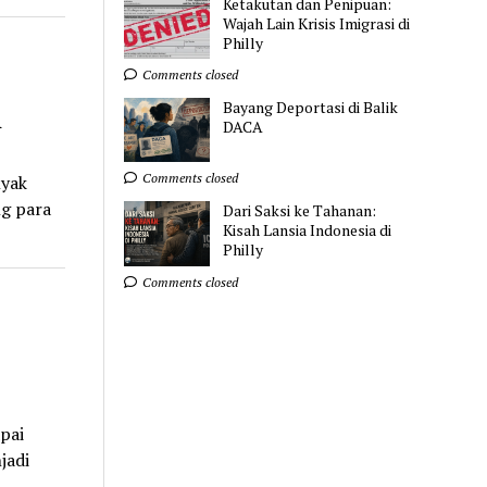
Ketakutan dan Penipuan:
Wajah Lain Krisis Imigrasi di
Philly
Comments closed
n
Bayang Deportasi di Balik
DACA
Comments closed
nyak
g para
Dari Saksi ke Tahanan:
Kisah Lansia Indonesia di
Philly
Comments closed
pai
jadi