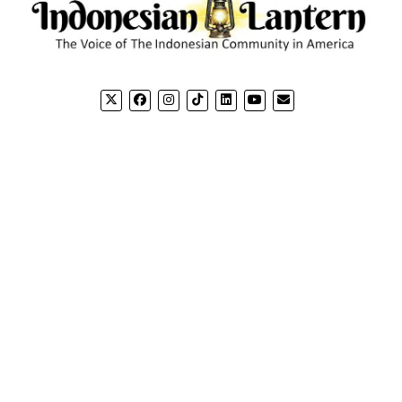
CONTACT US
CO
Email: editorial@indonesianlantern.com
Mission News Theme
by Compete Themes.