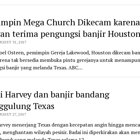
mpin Mega Church Dikecam karena
an terima pengungsi banjir Housto
UGUST 31, 2017
Joel Osteen, pemimpin Gereja Lakewood, Houston dikecam ba
arena tak bersedia membuka pintu gerejanya untuk menampun
si banjir yang melanda Texas. ABC…
i Harvey dan banjir bandang
gulung Texas
UGUST 27, 2017
arvey menerjang Texas dengan kecepatan angin hingga menca
menghantam wilayah pesisir. Badai ini diperkirakan akan men
rburuk yang melanda Texas selama 12…